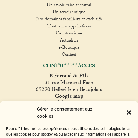
Un savoir-faire ancestral
Un terroir unique
Nos domaines familiaux et exclusifs
Toutes nos appellations
Oenotourisme
Actualités
e-Boutique
Contact
CONTACT ET ACCES
P.Ferraud & Fils
31 rue Maréchal Foch
69220 Belleville en Beaujolais
Google map
T. +33(0)4 74 06 47 60
Gérer le consentement aux
fer
raud@ferraud.com
cookies
SUIVEZ NOUS
Pour offrir les meilleures expériences, nous utilisons des technologies telles
Instagram
Facebook
Twitter
YouTube
que les cookies pour stocker et/ou accéder aux informations des appareils.