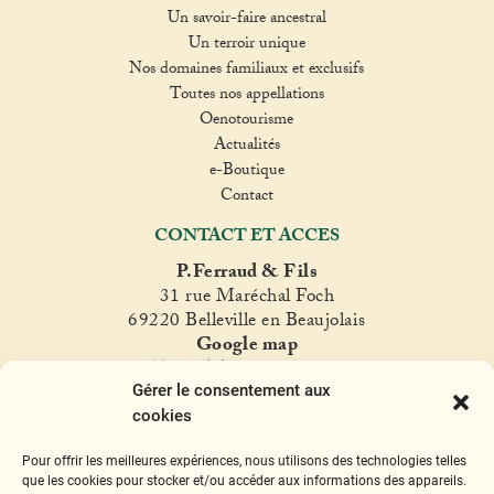
Un savoir-faire ancestral
Un terroir unique
Nos domaines familiaux et exclusifs
Toutes nos appellations
Oenotourisme
Actualités
e-Boutique
Contact
CONTACT ET ACCES
P.Ferraud & Fils
31 rue Maréchal Foch
69220 Belleville en Beaujolais
Google map
T. +33(0)4 74 06 47 60
Gérer le consentement aux
fer
raud@ferraud.com
cookies
SUIVEZ NOUS
Pour offrir les meilleures expériences, nous utilisons des technologies telles
Instagram
Facebook
Twitter
YouTube
que les cookies pour stocker et/ou accéder aux informations des appareils.