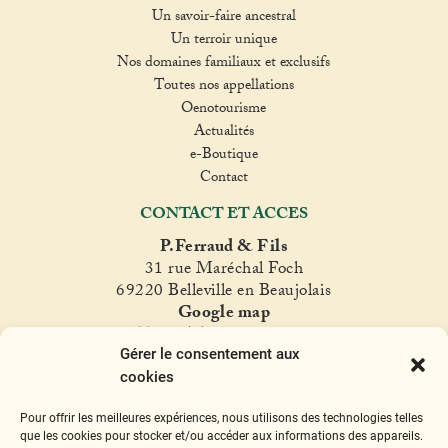
Un savoir-faire ancestral
Un terroir unique
Nos domaines familiaux et exclusifs
Toutes nos appellations
Oenotourisme
Actualités
e-Boutique
Contact
CONTACT ET ACCES
P.Ferraud & Fils
31 rue Maréchal Foch
69220 Belleville en Beaujolais
Google map
T. +33(0)4 74 06 47 60
Gérer le consentement aux
fer
raud@ferraud.com
cookies
SUIVEZ NOUS
Pour offrir les meilleures expériences, nous utilisons des technologies telles
Instagram
Facebook
Twitter
YouTube
que les cookies pour stocker et/ou accéder aux informations des appareils.