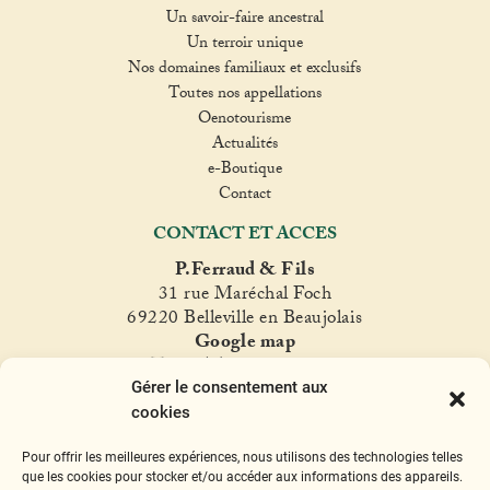
Un savoir-faire ancestral
Un terroir unique
Nos domaines familiaux et exclusifs
Toutes nos appellations
Oenotourisme
Actualités
e-Boutique
Contact
CONTACT ET ACCES
P.Ferraud & Fils
31 rue Maréchal Foch
69220 Belleville en Beaujolais
Google map
T. +33(0)4 74 06 47 60
Gérer le consentement aux
fer
raud@ferraud.com
cookies
SUIVEZ NOUS
Pour offrir les meilleures expériences, nous utilisons des technologies telles
Instagram
Facebook
Twitter
YouTube
que les cookies pour stocker et/ou accéder aux informations des appareils.