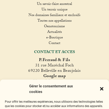
Un savoir-faire ancestral
Un terroir unique
Nos domaines familiaux et exclusifs
Toutes nos appellations
Oenotourisme
Actualités
e-Boutique
Contact
CONTACT ET ACCES
P.Ferraud & Fils
31 rue Maréchal Foch
69220 Belleville en Beaujolais
Google map
T. +33(0)4 74 06 47 60
Gérer le consentement aux
fer
raud@ferraud.com
cookies
SUIVEZ NOUS
Pour offrir les meilleures expériences, nous utilisons des technologies telles
Instagram
Facebook
Twitter
YouTube
que les cookies pour stocker et/ou accéder aux informations des appareils.