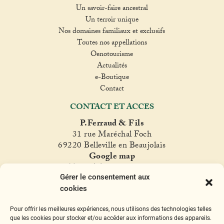
Un savoir-faire ancestral
Un terroir unique
Nos domaines familiaux et exclusifs
Toutes nos appellations
Oenotourisme
Actualités
e-Boutique
Contact
CONTACT ET ACCES
P.Ferraud & Fils
31 rue Maréchal Foch
69220 Belleville en Beaujolais
Google map
T. +33(0)4 74 06 47 60
Gérer le consentement aux
fer
raud@ferraud.com
cookies
SUIVEZ NOUS
Pour offrir les meilleures expériences, nous utilisons des technologies telles
Instagram
Facebook
Twitter
YouTube
que les cookies pour stocker et/ou accéder aux informations des appareils.