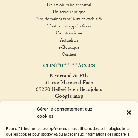
Un savoir-faire ancestral
Un terroir unique
Nos domaines familiaux et exclusifs
Toutes nos appellations
Oenotourisme
Actualités
e-Boutique
Contact
CONTACT ET ACCES
P.Ferraud & Fils
31 rue Maréchal Foch
69220 Belleville en Beaujolais
Google map
T. +33(0)4 74 06 47 60
Gérer le consentement aux
fer
raud@ferraud.com
cookies
SUIVEZ NOUS
Pour offrir les meilleures expériences, nous utilisons des technologies telles
Instagram
Facebook
Twitter
YouTube
que les cookies pour stocker et/ou accéder aux informations des appareils.