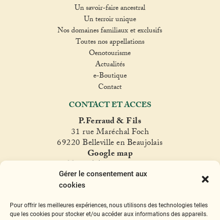
Un savoir-faire ancestral
Un terroir unique
Nos domaines familiaux et exclusifs
Toutes nos appellations
Oenotourisme
Actualités
e-Boutique
Contact
CONTACT ET ACCES
P.Ferraud & Fils
31 rue Maréchal Foch
69220 Belleville en Beaujolais
Google map
T. +33(0)4 74 06 47 60
Gérer le consentement aux
fer
raud@ferraud.com
cookies
SUIVEZ NOUS
Pour offrir les meilleures expériences, nous utilisons des technologies telles
Instagram
Facebook
Twitter
YouTube
que les cookies pour stocker et/ou accéder aux informations des appareils.