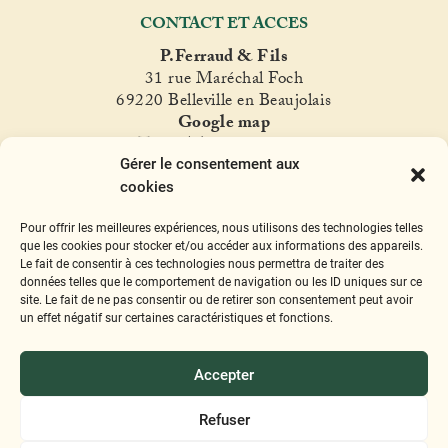
CONTACT ET ACCES
P.Ferraud & Fils
31 rue Maréchal Foch
69220 Belleville en Beaujolais
Google map
T. +33(0)4 74 06 47 60
Gérer le consentement aux
fer
raud@ferraud.com
cookies
SUIVEZ NOUS
Pour offrir les meilleures expériences, nous utilisons des technologies telles
Instagram
Facebook
Twitter
YouTube
que les cookies pour stocker et/ou accéder aux informations des appareils.
Le fait de consentir à ces technologies nous permettra de traiter des
données telles que le comportement de navigation ou les ID uniques sur ce
site. Le fait de ne pas consentir ou de retirer son consentement peut avoir
un effet négatif sur certaines caractéristiques et fonctions.
Mentions légales
Accepter
L'abus d'alcool est dangereux pour la
santé, à consommer avec modération
Refuser