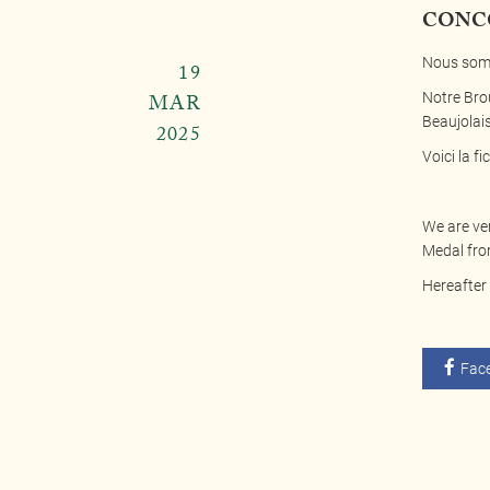
CONCO
Nous somm
19
Notre Bro
MAR
Beaujolais
2025
Voici la f
We are ver
Medal fro
Hereafter 
Fac