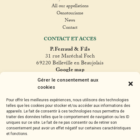
All our appellations
Oenotourisme
News
Contact
CONTACT ET ACCES
P.Ferraud & Fils
31 rue Maréchal Foch
69220 Belleville en Beaujolais
Google map
T. +33(0)4 74 06 47 60
Gérer le consentement aux
fer
raud@ferraud.com
cookies
SUIVEZ NOUS
Pour offrir les meilleures expériences, nous utilisons des technologies
telles que les cookies pour stocker et/ou accéder aux informations des
appareils. Le fait de consentir à ces technologies nous permettra de
traiter des données telles que le comportement de navigation ou les ID
uniques sur ce site. Le fait de ne pas consentir ou de retirer son
consentement peut avoir un effet négatif sur certaines caractéristiques
et fonctions.