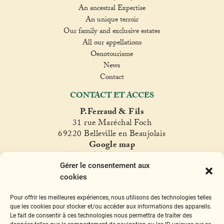
An ancestral Expertise
An unique terroir
Our family and exclusive estates
All our appellations
Oenotourisme
News
Contact
CONTACT ET ACCES
P.Ferraud & Fils
31 rue Maréchal Foch
69220 Belleville en Beaujolais
Google map
T. +33(0)4 74 06 47 60
Gérer le consentement aux
fer
raud@ferraud.com
cookies
SUIVEZ NOUS
Pour offrir les meilleures expériences, nous utilisons des technologies telles
Instagram
Facebook
Twitter
YouTube
que les cookies pour stocker et/ou accéder aux informations des appareils.
Le fait de consentir à ces technologies nous permettra de traiter des