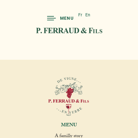
Fr
En
MENU
MENU
A familly story