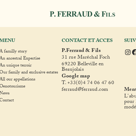
MENU
CONTACT ET ACCES
SUI
Ins
F
P.Ferraud & Fils
A familly story
31 rue Maréchal Foch
An ancestral Expertise
69220 Belleville en
An unique terroir
Beaujolais
Our family and exclusive estates
Google map
All our appellations
T. +33(0)4 74 06 47 60
Oenotourisme
fer
raud@ferraud.com
Ment
News
L'abu
Contact
pour 
modé