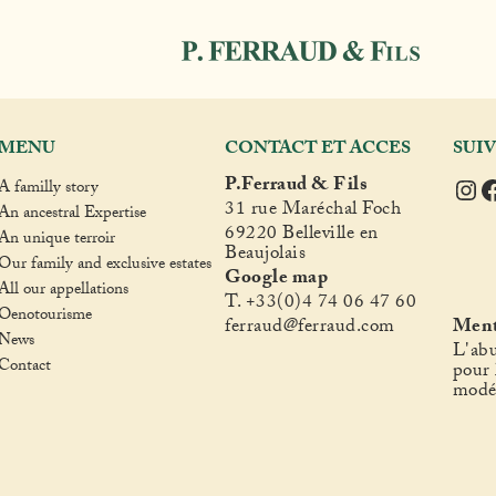
MENU
CONTACT ET ACCES
SUI
Ins
F
P.Ferraud & Fils
A familly story
31 rue Maréchal Foch
An ancestral Expertise
69220 Belleville en
An unique terroir
Beaujolais
Our family and exclusive estates
Google map
All our appellations
T. +33(0)4 74 06 47 60
Oenotourisme
fer
raud@ferraud.com
Ment
News
L'abu
Contact
pour 
modé