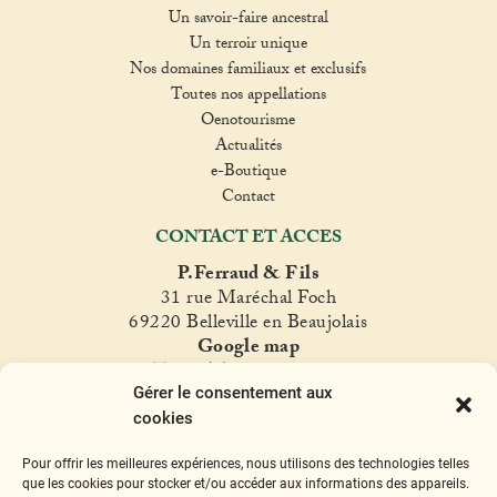
Un savoir-faire ancestral
Un terroir unique
Nos domaines familiaux et exclusifs
Toutes nos appellations
Oenotourisme
Actualités
e-Boutique
Contact
CONTACT ET ACCES
P.Ferraud & Fils
31 rue Maréchal Foch
69220 Belleville en Beaujolais
Google map
T. +33(0)4 74 06 47 60
Gérer le consentement aux
fer
raud@ferraud.com
cookies
SUIVEZ NOUS
Pour offrir les meilleures expériences, nous utilisons des technologies telles
Instagram
Facebook
Twitter
YouTube
que les cookies pour stocker et/ou accéder aux informations des appareils.