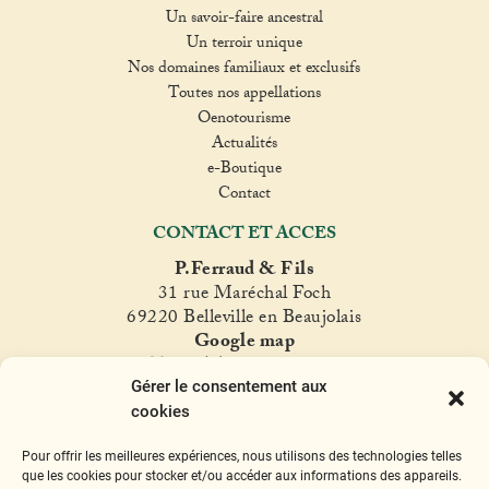
Un savoir-faire ancestral
Un terroir unique
Nos domaines familiaux et exclusifs
Toutes nos appellations
Oenotourisme
Actualités
e-Boutique
Contact
CONTACT ET ACCES
P.Ferraud & Fils
31 rue Maréchal Foch
69220 Belleville en Beaujolais
Google map
T. +33(0)4 74 06 47 60
Gérer le consentement aux
fer
raud@ferraud.com
cookies
SUIVEZ NOUS
Pour offrir les meilleures expériences, nous utilisons des technologies telles
Instagram
Facebook
Twitter
YouTube
que les cookies pour stocker et/ou accéder aux informations des appareils.