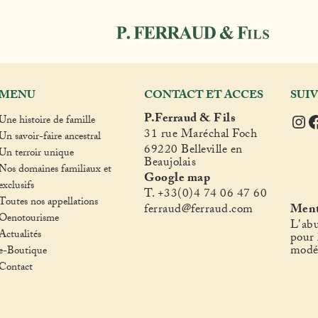
MENU
CONTACT ET ACCES
SUI
Ins
F
P.Ferraud & Fils
Une histoire de famille
31 rue Maréchal Foch
Un savoir-faire ancestral
69220 Belleville en
Un terroir unique
Beaujolais
Nos domaines familiaux et
Google map
exclusifs
T. +33(0)4 74 06 47 60
Toutes nos appellations
fer
raud@ferraud.com
Ment
Oenotourisme
L'abu
Actualités
pour 
modé
e-Boutique
Contact