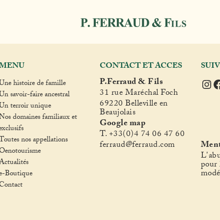
MENU
CONTACT ET ACCES
SUI
Ins
F
P.Ferraud & Fils
Une histoire de famille
31 rue Maréchal Foch
Un savoir-faire ancestral
69220 Belleville en
Un terroir unique
Beaujolais
Nos domaines familiaux et
Google map
exclusifs
T. +33(0)4 74 06 47 60
Toutes nos appellations
fer
raud@ferraud.com
Ment
Oenotourisme
L'abu
Actualités
pour 
modé
e-Boutique
Contact