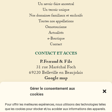
Un savoir-faire ancestral
Un terroir unique
Nos domaines familiaux et exclusifs
Toutes nos appellations
Oenotourisme
Actualités
e-Boutique
Contact
CONTACT ET ACCES
P.Ferraud & Fils
31 rue Maréchal Foch
69220 Belleville en Beaujolais
Google map
T. +33(0)4 74 06 47 60
Gérer le consentement aux
fer
raud@ferraud.com
cookies
SUIVEZ NOUS
Pour offrir les meilleures expériences, nous utilisons des technologies telles
Instagram
Facebook
Twitter
YouTube
que les cookies pour stocker et/ou accéder aux informations des appareils.