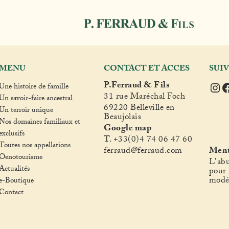
MENU
CONTACT ET ACCES
SUI
Ins
F
P.Ferraud & Fils
Une histoire de famille
31 rue Maréchal Foch
Un savoir-faire ancestral
69220 Belleville en
Un terroir unique
Beaujolais
Nos domaines familiaux et
Google map
exclusifs
T. +33(0)4 74 06 47 60
Toutes nos appellations
fer
raud@ferraud.com
Ment
Oenotourisme
L'abu
Actualités
pour 
modé
e-Boutique
Contact