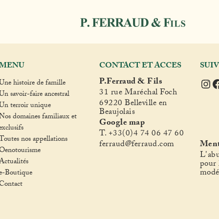
MENU
CONTACT ET ACCES
SUI
Ins
F
P.Ferraud & Fils
Une histoire de famille
31 rue Maréchal Foch
Un savoir-faire ancestral
69220 Belleville en
Un terroir unique
Beaujolais
Nos domaines familiaux et
Google map
exclusifs
T. +33(0)4 74 06 47 60
Toutes nos appellations
fer
raud@ferraud.com
Ment
Oenotourisme
L'abu
Actualités
pour 
modé
e-Boutique
Contact