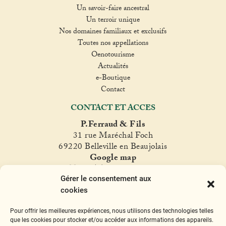
Un savoir-faire ancestral
Un terroir unique
Nos domaines familiaux et exclusifs
Toutes nos appellations
Oenotourisme
Actualités
e-Boutique
Contact
CONTACT ET ACCES
P.Ferraud & Fils
31 rue Maréchal Foch
69220 Belleville en Beaujolais
Google map
T. +33(0)4 74 06 47 60
Gérer le consentement aux
fer
raud@ferraud.com
cookies
SUIVEZ NOUS
Pour offrir les meilleures expériences, nous utilisons des technologies telles
Instagram
Facebook
Twitter
YouTube
que les cookies pour stocker et/ou accéder aux informations des appareils.